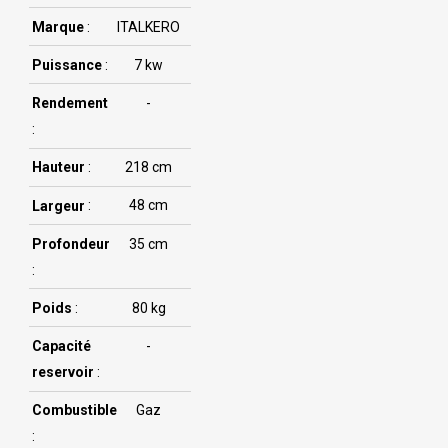
Marque
:
ITALKERO
Puissance
:
7 kw
Rendement
-
:
Hauteur
:
218 cm
Largeur
:
48 cm
Profondeur
35 cm
:
Poids
:
80 kg
Capacité
-
reservoir
:
Combustible
Gaz
: