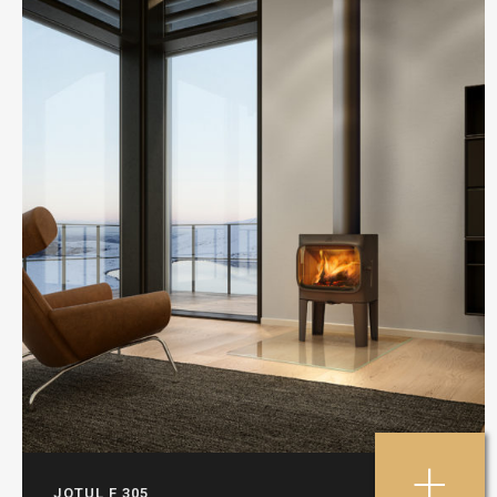
+
JOTUL F 305