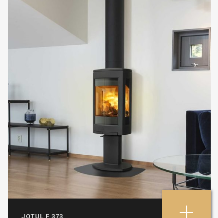
+
JOTUL F 373