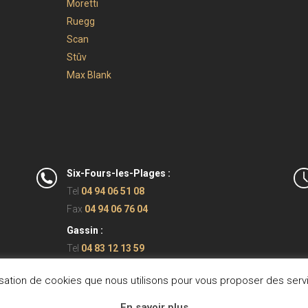
Moretti
Ruegg
Scan
Stûv
Max Blank
Six-Fours-les-Plages :
Tel
04 94 06 51 08
Fax
04 94 06 76 04
Gassin :
Tel
04 83 12 13 59
ilisation de cookies que nous utilisons pour vous proposer des serv
En savoir plus