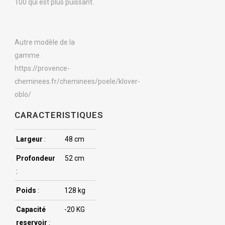
100 qui est plus puissant.
Autre modèle de la
gamme :
https://provence-
cheminees.fr/cheminees/poele/klover-
oblo/
CARACTERISTIQUES
Largeur
:
48 cm
Profondeur
52 cm
:
Poids
:
128 kg
Capacité
-20 KG
reservoir
: