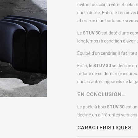
évitant de salir la vitre et cel
sur la durée. Enfin, le feu ouve
et même d’un barbecue si vous 
Le
STUV
30
est doté d’une cap
longtemps (à condition d’avoir u
Équipé d’un cendrier, il facilite
Enfin, le
STUV
30
se décline en
réduite de ce dernier (mesures p
sur les autres appareils de la 
EN CONCLUSION…
Le poêle à bois
STUV
30
est un 
décline en différentes versions
CARACTERISTIQUES