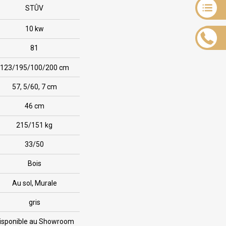
STÛV
10 kw
81
123/195/100/200 cm
57, 5/60, 7 cm
46 cm
215/151 kg
33/50
Bois
Au sol, Murale
gris
isponible au Showroom