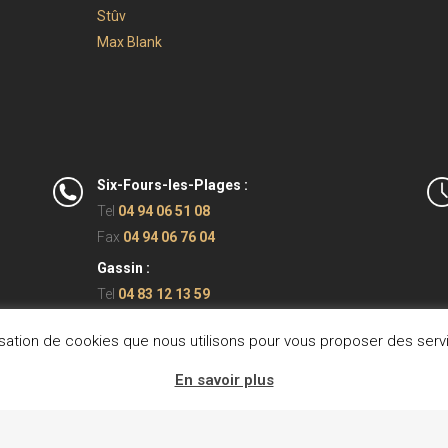
Stûv
Max Blank
Six-Fours-les-Plages :
Tel
04 94 06 51 08
Fax
04 94 06 76 04
Gassin :
Tel
04 83 12 13 59
ilisation de cookies que nous utilisons pour vous proposer des serv
En savoir plus