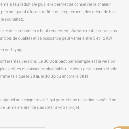
a même à feu réduit. De plus, elle permet de conserver la chaleur
rt permet quant à lui de profiter du crépitement, des odeur de bois
le souhaitez.
acité de combustion à haut rendement. Sa vitre reste propre plus
n bois de qualité) et sa puissance peut varier entre 5 et 12 KW.
 son nettoyage.
 différentes versions. Le
30 Compact
par exemple est la version
lus petites et puissance plus faible). Le choix peut aussi s’établir
gamme tels que le
30 In
, le
30 Up
ou encore le
30 H
.
appareil au design travaillé qui permet une utilisation variée. Il se
 de lui même afin de s’adapter à votre projet.