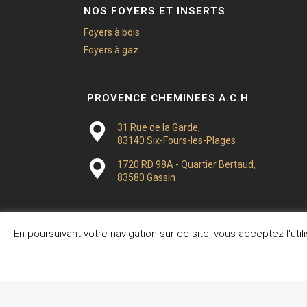
NOS FOYERS ET INSERTS
Foyers à bois
Foyers à gaz
PROVENCE CHEMINEES A.C.H
31 Rue de la Garde,
83140 Six-Fours-les-Plages
1720 RD 98A - Quartier Bertaud,
83580 Gassin
En poursuivant votre navigation sur ce site, vous acceptez l'ut