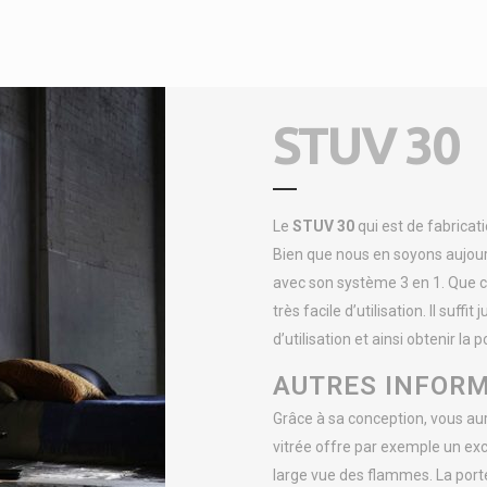
STUV 30
Le
STUV
30
qui est de fabricati
Bien que nous en soyons aujourd
avec son système 3 en 1. Que ce s
très facile d’utilisation. Il suf
d’utilisation et ainsi obtenir la 
AUTRES INFORM
Grâce à sa conception, vous aur
vitrée offre par exemple un ex
large vue des flammes. La port